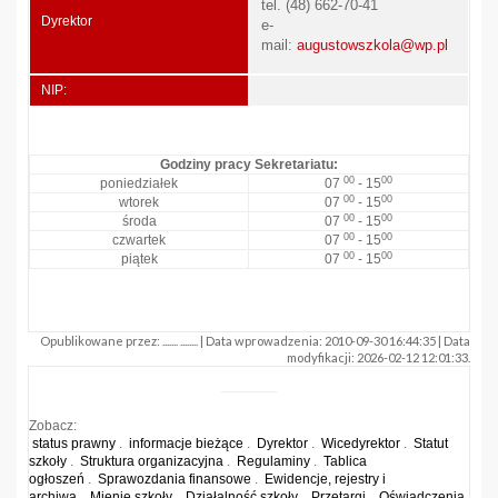
tel. (48) 662-70-41
Dyrektor
e-
mail:
augustowszkola@wp.pl
NIP:
Godziny pracy Sekretariatu:
00
00
poniedziałek
07
- 15
00
00
wtorek
07
- 15
00
00
środa
07
- 15
00
00
czwartek
07
- 15
00
00
piątek
07
- 15
Opublikowane przez: ....... ........ | Data wprowadzenia: 2010-09-30 16:44:35 | Data
modyfikacji: 2026-02-12 12:01:33.
Zobacz:
status prawny
.
informacje bieżące
.
Dyrektor
.
Wicedyrektor
.
Statut
szkoły
.
Struktura organizacyjna
.
Regulaminy
.
Tablica
ogłoszeń
.
Sprawozdania finansowe
.
Ewidencje, rejestry i
archiwa
.
Mienie szkoły
.
Działalność szkoły
.
Przetargi
.
Oświadczenia