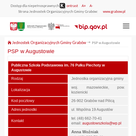
Dostęp dla niepełnosprawnych
ontrast
A+
A-
Strona Jednostek Organizacyjnych Gminy Grabów:
www.grabow.pl
Jednostek Organizacyjnych Gminy Grabów
PSP w Augustowie
PSP w Augustowie
Publiczna Szkoła Podstawowa im. 76 Pułku Piechoty w
Augustowie
Rodzaj
Jednostka organizacyjna gminy
woj. mazowieckie, pow.
Lokalizacja
kozienicki
Kod pocztowy
26-902 Grabów nad Pilicą
Adres jednostki
ul. Wspólna 19 Augustów
tel. (48) 662-70-41
Kontakt
email:
augustowszkola@wp.pl
Anna Woźniak